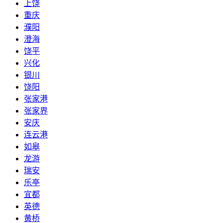
上饶
重庆
濮阳
澄海
饶平
兴化
银川
饶阳
张家港
张家界
安庆
连云港
如皋
龙游
瑞安
乐亭
宜都
英德
黄桥