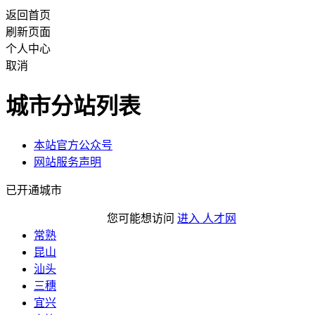
返回首页
刷新页面
个人中心
取消
城市分站列表
本站官方公众号
网站服务声明
已开通城市
您可能想访问
进入 人才网
常熟
昆山
汕头
三穗
宜兴